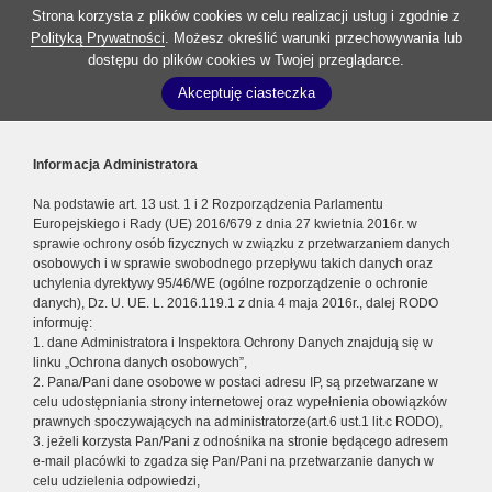
Strona korzysta z plików cookies w celu realizacji usług i zgodnie z
Polityką Prywatności
. Możesz określić warunki przechowywania lub
dostępu do plików cookies w Twojej przeglądarce.
Akceptuję ciasteczka
Informacja Administratora
Na podstawie art. 13 ust. 1 i 2 Rozporządzenia Parlamentu
Europejskiego i Rady (UE) 2016/679 z dnia 27 kwietnia 2016r. w
sprawie ochrony osób fizycznych w związku z przetwarzaniem danych
osobowych i w sprawie swobodnego przepływu takich danych oraz
uchylenia dyrektywy 95/46/WE (ogólne rozporządzenie o ochronie
danych), Dz. U. UE. L. 2016.119.1 z dnia 4 maja 2016r., dalej RODO
informuję:
1. dane Administratora i Inspektora Ochrony Danych znajdują się w
linku „Ochrona danych osobowych”,
2. Pana/Pani dane osobowe w postaci adresu IP, są przetwarzane w
celu udostępniania strony internetowej oraz wypełnienia obowiązków
prawnych spoczywających na administratorze(art.6 ust.1 lit.c RODO),
3. jeżeli korzysta Pan/Pani z odnośnika na stronie będącego adresem
e-mail placówki to zgadza się Pan/Pani na przetwarzanie danych w
celu udzielenia odpowiedzi,