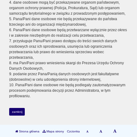
4. dane osobowe mogą być przekazywane organom państwowym,
organom ochrony prawnej (Policja, Prokuratura, Sąd) lub organom
samorządu terytorialnego w związku z prowadzonym postępowaniem,
5. Pana/Pani dane osobowe nie będą przekazywane do państwa
trzeciego ani do organizacji międzynarodowej,
6. Pana/Pani dane osobowe będą przetwarzane wyłącznie przez okres
i w zakresie niezbędnym do realizacji celu przetwarzania,
7. przysługuje Panu/Pani prawo dostępu do treści swoich danych
osobowych oraz ich sprostowania, usunięcia lub ograniczenia
przetwarzania lub prawo do wniesienia sprzeciwu wobec
przetwarzania,
8. ma Pan/Pani prawo wniesienia skargi do Prezesa Urzędu Ochrony
Danych Osobowych,
9. podanie przez Pana/Panią danych osobowych jest fakultatywne
(dobrowolne) w celu udostępnienia strony internetowej,
10. Pana/Pani dane osobowe nie będą podlegały zautomatyzowanym
procesom podejmowania decyzji przez Administratora, w tym
profilowaniu.
zamknij
Strona główna
Mapa strony
Czcionka