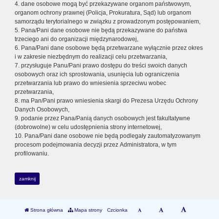
4. dane osobowe mogą być przekazywane organom państwowym,
organom ochrony prawnej (Policja, Prokuratura, Sąd) lub organom
samorządu terytorialnego w związku z prowadzonym postępowaniem,
5. Pana/Pani dane osobowe nie będą przekazywane do państwa
trzeciego ani do organizacji międzynarodowej,
6. Pana/Pani dane osobowe będą przetwarzane wyłącznie przez okres
i w zakresie niezbędnym do realizacji celu przetwarzania,
7. przysługuje Panu/Pani prawo dostępu do treści swoich danych
osobowych oraz ich sprostowania, usunięcia lub ograniczenia
przetwarzania lub prawo do wniesienia sprzeciwu wobec
przetwarzania,
8. ma Pan/Pani prawo wniesienia skargi do Prezesa Urzędu Ochrony
Danych Osobowych,
9. podanie przez Pana/Panią danych osobowych jest fakultatywne
(dobrowolne) w celu udostępnienia strony internetowej,
10. Pana/Pani dane osobowe nie będą podlegały zautomatyzowanym
procesom podejmowania decyzji przez Administratora, w tym
profilowaniu.
zamknij
Strona główna
Mapa strony
Czcionka