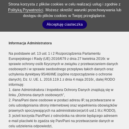
Strona korzysta z plików cookies w celu realizacji usług i zgodnie z
Polityką Prywatności
. Możesz określić warunki przechowywania lub
dostępu do plików cookies w Twojej przeglądarce.
Akceptuję ciasteczka
Informacja Administratora
Na podstawie art. 13 ust. 1 i 2 Rozporządzenia Parlamentu
Europejskiego i Rady (UE) 2016/679 z dnia 27 kwietnia 2016r. w
sprawie ochrony osób fizycznych w związku z przetwarzaniem danych
osobowych i w sprawie swobodnego przepływu takich danych oraz
uchylenia dyrektywy 95/46/WE (ogólne rozporządzenie o ochronie
danych), Dz. U. UE. L. 2016.119.1 z dnia 4 maja 2016r., dalej RODO
informuję:
1. dane Administratora i Inspektora Ochrony Danych znajdują się w
linku „Ochrona danych osobowych”,
2. Pana/Pani dane osobowe w postaci adresu IP, są przetwarzane w
celu udostępniania strony internetowej oraz wypełnienia obowiązków
prawnych spoczywających na administratorze(art.6 ust.1 lit.c RODO),
3. jeżeli korzysta Pan/Pani z odnośnika na stronie będącego adresem
e-mail placówki to zgadza się Pan/Pani na przetwarzanie danych w
celu udzielenia odpowiedzi,