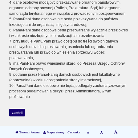
4. dane osobowe mogą być przekazywane organom państwowym,
organom ochrony prawnej (Policja, Prokuratura, Sąd) lub organom
samorządu terytorialnego w związku z prowadzonym postępowaniem,
5. Pana/Pani dane osobowe nie będą przekazywane do państwa
trzeciego ani do organizacji międzynarodowej,
6. Pana/Pani dane osobowe będą przetwarzane wyłącznie przez okres
i w zakresie niezbędnym do realizacji celu przetwarzania,
7. przysługuje Panu/Pani prawo dostępu do treści swoich danych
osobowych oraz ich sprostowania, usunięcia lub ograniczenia
przetwarzania lub prawo do wniesienia sprzeciwu wobec
przetwarzania,
8. ma Pan/Pani prawo wniesienia skargi do Prezesa Urzędu Ochrony
Danych Osobowych,
9. podanie przez Pana/Panią danych osobowych jest fakultatywne
(dobrowolne) w celu udostępnienia strony internetowej,
10. Pana/Pani dane osobowe nie będą podlegały zautomatyzowanym
procesom podejmowania decyzji przez Administratora, w tym
profilowaniu.
zamknij
Strona główna
Mapa strony
Czcionka