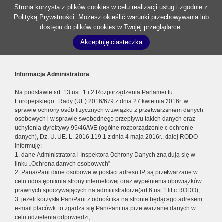
Strona korzysta z plików cookies w celu realizacji usług i zgodnie z
Polityką Prywatności
. Możesz określić warunki przechowywania lub
dostępu do plików cookies w Twojej przeglądarce.
Akceptuję ciasteczka
Informacja Administratora
Na podstawie art. 13 ust. 1 i 2 Rozporządzenia Parlamentu
Europejskiego i Rady (UE) 2016/679 z dnia 27 kwietnia 2016r. w
sprawie ochrony osób fizycznych w związku z przetwarzaniem danych
osobowych i w sprawie swobodnego przepływu takich danych oraz
uchylenia dyrektywy 95/46/WE (ogólne rozporządzenie o ochronie
danych), Dz. U. UE. L. 2016.119.1 z dnia 4 maja 2016r., dalej RODO
informuję:
1. dane Administratora i Inspektora Ochrony Danych znajdują się w
linku „Ochrona danych osobowych”,
2. Pana/Pani dane osobowe w postaci adresu IP, są przetwarzane w
celu udostępniania strony internetowej oraz wypełnienia obowiązków
prawnych spoczywających na administratorze(art.6 ust.1 lit.c RODO),
3. jeżeli korzysta Pan/Pani z odnośnika na stronie będącego adresem
e-mail placówki to zgadza się Pan/Pani na przetwarzanie danych w
celu udzielenia odpowiedzi,