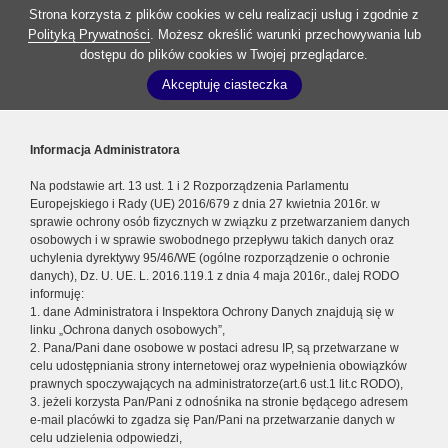
Strona korzysta z plików cookies w celu realizacji usług i zgodnie z
Polityką Prywatności
. Możesz określić warunki przechowywania lub
dostępu do plików cookies w Twojej przeglądarce.
Akceptuję ciasteczka
Informacja Administratora
Na podstawie art. 13 ust. 1 i 2 Rozporządzenia Parlamentu
Europejskiego i Rady (UE) 2016/679 z dnia 27 kwietnia 2016r. w
sprawie ochrony osób fizycznych w związku z przetwarzaniem danych
osobowych i w sprawie swobodnego przepływu takich danych oraz
uchylenia dyrektywy 95/46/WE (ogólne rozporządzenie o ochronie
danych), Dz. U. UE. L. 2016.119.1 z dnia 4 maja 2016r., dalej RODO
informuję:
1. dane Administratora i Inspektora Ochrony Danych znajdują się w
linku „Ochrona danych osobowych”,
2. Pana/Pani dane osobowe w postaci adresu IP, są przetwarzane w
celu udostępniania strony internetowej oraz wypełnienia obowiązków
prawnych spoczywających na administratorze(art.6 ust.1 lit.c RODO),
3. jeżeli korzysta Pan/Pani z odnośnika na stronie będącego adresem
e-mail placówki to zgadza się Pan/Pani na przetwarzanie danych w
celu udzielenia odpowiedzi,