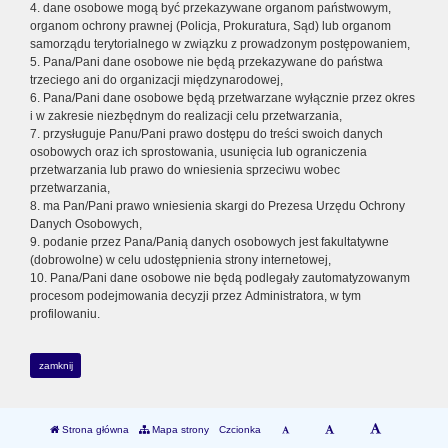
4. dane osobowe mogą być przekazywane organom państwowym,
organom ochrony prawnej (Policja, Prokuratura, Sąd) lub organom
samorządu terytorialnego w związku z prowadzonym postępowaniem,
5. Pana/Pani dane osobowe nie będą przekazywane do państwa
trzeciego ani do organizacji międzynarodowej,
6. Pana/Pani dane osobowe będą przetwarzane wyłącznie przez okres
i w zakresie niezbędnym do realizacji celu przetwarzania,
7. przysługuje Panu/Pani prawo dostępu do treści swoich danych
osobowych oraz ich sprostowania, usunięcia lub ograniczenia
przetwarzania lub prawo do wniesienia sprzeciwu wobec
przetwarzania,
8. ma Pan/Pani prawo wniesienia skargi do Prezesa Urzędu Ochrony
Danych Osobowych,
9. podanie przez Pana/Panią danych osobowych jest fakultatywne
(dobrowolne) w celu udostępnienia strony internetowej,
10. Pana/Pani dane osobowe nie będą podlegały zautomatyzowanym
procesom podejmowania decyzji przez Administratora, w tym
profilowaniu.
zamknij
Strona główna
Mapa strony
Czcionka