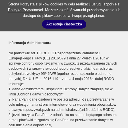
Strona korzysta z plików cookies w celu realizacji usług i zgodnie z
Polityką Prywatności
. Możesz określić warunki przechowywania lub
dostępu do plików cookies w Twojej przeglądarce.
Akceptuję ciasteczka
Informacja Administratora
Na podstawie art. 13 ust. 1 i 2 Rozporządzenia Parlamentu
Europejskiego i Rady (UE) 2016/679 z dnia 27 kwietnia 2016r. w
sprawie ochrony osób fizycznych w związku z przetwarzaniem danych
osobowych i w sprawie swobodnego przepływu takich danych oraz
uchylenia dyrektywy 95/46/WE (ogólne rozporządzenie o ochronie
danych), Dz. U. UE. L. 2016.119.1 z dnia 4 maja 2016r., dalej RODO
informuję:
1. dane Administratora i Inspektora Ochrony Danych znajdują się w
linku „Ochrona danych osobowych”,
2. Pana/Pani dane osobowe w postaci adresu IP, są przetwarzane w
celu udostępniania strony internetowej oraz wypełnienia obowiązków
prawnych spoczywających na administratorze(art.6 ust.1 lit.c RODO),
3. jeżeli korzysta Pan/Pani z odnośnika na stronie będącego adresem
e-mail placówki to zgadza się Pan/Pani na przetwarzanie danych w
celu udzielenia odpowiedzi,