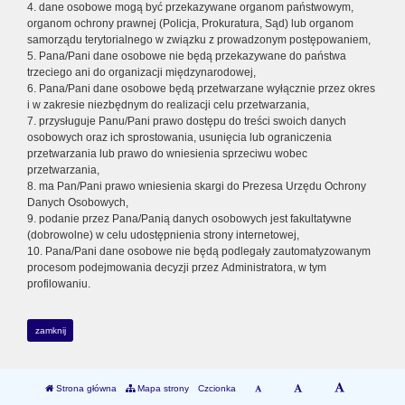
4. dane osobowe mogą być przekazywane organom państwowym,
organom ochrony prawnej (Policja, Prokuratura, Sąd) lub organom
samorządu terytorialnego w związku z prowadzonym postępowaniem,
5. Pana/Pani dane osobowe nie będą przekazywane do państwa
trzeciego ani do organizacji międzynarodowej,
6. Pana/Pani dane osobowe będą przetwarzane wyłącznie przez okres
i w zakresie niezbędnym do realizacji celu przetwarzania,
7. przysługuje Panu/Pani prawo dostępu do treści swoich danych
osobowych oraz ich sprostowania, usunięcia lub ograniczenia
przetwarzania lub prawo do wniesienia sprzeciwu wobec
przetwarzania,
8. ma Pan/Pani prawo wniesienia skargi do Prezesa Urzędu Ochrony
Danych Osobowych,
9. podanie przez Pana/Panią danych osobowych jest fakultatywne
(dobrowolne) w celu udostępnienia strony internetowej,
10. Pana/Pani dane osobowe nie będą podlegały zautomatyzowanym
procesom podejmowania decyzji przez Administratora, w tym
profilowaniu.
zamknij
Strona główna
Mapa strony
Czcionka