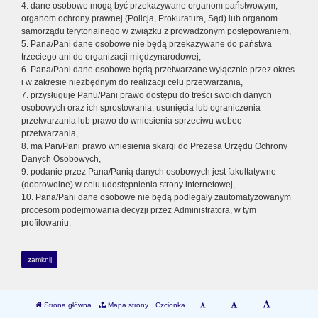
4. dane osobowe mogą być przekazywane organom państwowym,
organom ochrony prawnej (Policja, Prokuratura, Sąd) lub organom
samorządu terytorialnego w związku z prowadzonym postępowaniem,
5. Pana/Pani dane osobowe nie będą przekazywane do państwa
trzeciego ani do organizacji międzynarodowej,
6. Pana/Pani dane osobowe będą przetwarzane wyłącznie przez okres
i w zakresie niezbędnym do realizacji celu przetwarzania,
7. przysługuje Panu/Pani prawo dostępu do treści swoich danych
osobowych oraz ich sprostowania, usunięcia lub ograniczenia
przetwarzania lub prawo do wniesienia sprzeciwu wobec
przetwarzania,
8. ma Pan/Pani prawo wniesienia skargi do Prezesa Urzędu Ochrony
Danych Osobowych,
9. podanie przez Pana/Panią danych osobowych jest fakultatywne
(dobrowolne) w celu udostępnienia strony internetowej,
10. Pana/Pani dane osobowe nie będą podlegały zautomatyzowanym
procesom podejmowania decyzji przez Administratora, w tym
profilowaniu.
zamknij
Strona główna
Mapa strony
Czcionka