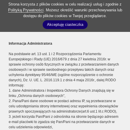
Strona korzysta z plików cookies w celu realizacji usług i zgodnie z
Polityką Prywatności
. Możesz określić warunki przechowywania lub
dostępu do plików cookies w Twojej przeglądarce.
Akceptuję ciasteczka
Informacja Administratora
Na podstawie art. 13 ust. 1 i 2 Rozporządzenia Parlamentu
Europejskiego i Rady (UE) 2016/679 z dnia 27 kwietnia 2016r. w
sprawie ochrony osób fizycznych w związku z przetwarzaniem danych
osobowych i w sprawie swobodnego przepływu takich danych oraz
uchylenia dyrektywy 95/46/WE (ogólne rozporządzenie o ochronie
danych), Dz. U. UE. L. 2016.119.1 z dnia 4 maja 2016r., dalej RODO
informuję:
1. dane Administratora i Inspektora Ochrony Danych znajdują się w
linku „Ochrona danych osobowych”,
2. Pana/Pani dane osobowe w postaci adresu IP, są przetwarzane w
celu udostępniania strony internetowej oraz wypełnienia obowiązków
prawnych spoczywających na administratorze(art.6 ust.1 lit.c RODO),
3. jeżeli korzysta Pan/Pani z odnośnika na stronie będącego adresem
e-mail placówki to zgadza się Pan/Pani na przetwarzanie danych w
celu udzielenia odpowiedzi,