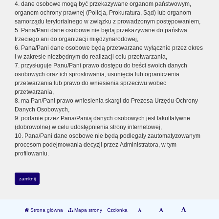
4. dane osobowe mogą być przekazywane organom państwowym,
organom ochrony prawnej (Policja, Prokuratura, Sąd) lub organom
samorządu terytorialnego w związku z prowadzonym postępowaniem,
5. Pana/Pani dane osobowe nie będą przekazywane do państwa
trzeciego ani do organizacji międzynarodowej,
6. Pana/Pani dane osobowe będą przetwarzane wyłącznie przez okres
i w zakresie niezbędnym do realizacji celu przetwarzania,
7. przysługuje Panu/Pani prawo dostępu do treści swoich danych
osobowych oraz ich sprostowania, usunięcia lub ograniczenia
przetwarzania lub prawo do wniesienia sprzeciwu wobec
przetwarzania,
8. ma Pan/Pani prawo wniesienia skargi do Prezesa Urzędu Ochrony
Danych Osobowych,
9. podanie przez Pana/Panią danych osobowych jest fakultatywne
(dobrowolne) w celu udostępnienia strony internetowej,
10. Pana/Pani dane osobowe nie będą podlegały zautomatyzowanym
procesom podejmowania decyzji przez Administratora, w tym
profilowaniu.
zamknij
Strona główna
Mapa strony
Czcionka