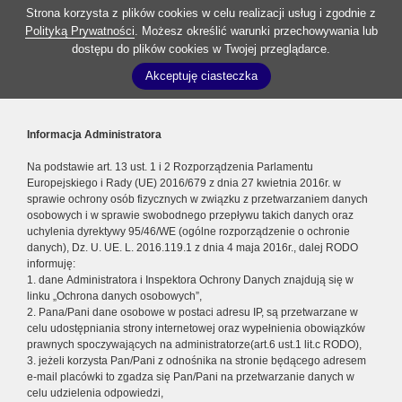
Strona korzysta z plików cookies w celu realizacji usług i zgodnie z
Polityką Prywatności
. Możesz określić warunki przechowywania lub
dostępu do plików cookies w Twojej przeglądarce.
Akceptuję ciasteczka
Informacja Administratora
Na podstawie art. 13 ust. 1 i 2 Rozporządzenia Parlamentu
Europejskiego i Rady (UE) 2016/679 z dnia 27 kwietnia 2016r. w
sprawie ochrony osób fizycznych w związku z przetwarzaniem danych
osobowych i w sprawie swobodnego przepływu takich danych oraz
uchylenia dyrektywy 95/46/WE (ogólne rozporządzenie o ochronie
danych), Dz. U. UE. L. 2016.119.1 z dnia 4 maja 2016r., dalej RODO
informuję:
1. dane Administratora i Inspektora Ochrony Danych znajdują się w
linku „Ochrona danych osobowych”,
2. Pana/Pani dane osobowe w postaci adresu IP, są przetwarzane w
celu udostępniania strony internetowej oraz wypełnienia obowiązków
prawnych spoczywających na administratorze(art.6 ust.1 lit.c RODO),
3. jeżeli korzysta Pan/Pani z odnośnika na stronie będącego adresem
e-mail placówki to zgadza się Pan/Pani na przetwarzanie danych w
celu udzielenia odpowiedzi,