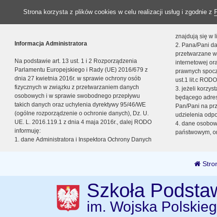
Strona korzysta z plików cookies w celu realizacji usług i zgodnie z
znajdują się w
Informacja Administratora
2. Pana/Pani da
przetwarzane w
Na podstawie art. 13 ust. 1 i 2 Rozporządzenia
internetowej o
Parlamentu Europejskiego i Rady (UE) 2016/679 z
prawnych spocz
dnia 27 kwietnia 2016r. w sprawie ochrony osób
ust.1 lit.c RODO
fizycznych w związku z przetwarzaniem danych
3. jeżeli korzy
osobowych i w sprawie swobodnego przepływu
będącego adres
takich danych oraz uchylenia dyrektywy 95/46/WE
Pan/Pani na pr
(ogólne rozporządzenie o ochronie danych), Dz. U.
udzielenia odp
UE. L. 2016.119.1 z dnia 4 maja 2016r., dalej RODO
4. dane osobo
informuję:
państwowym, or
1. dane Administratora i Inspektora Ochrony Danych
Stro
Szkoła Podsta
im. Wojska Polskie