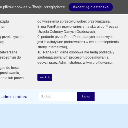
o plików cookies w Twojej przeglądarce.
Akceptuję ciasteczka
orządu
do wniesienia sprzeciwu wobec przetwarzania,
onym
8. ma Pan/Pani prawo wniesienia skargi do Prezesa
Urzędu Ochrony Danych Osobowych,
dą przekazywane
9. podanie przez Pana/Panią danych osobowych
cji
jest fakultatywne (dobrowolne) w celu udostępnienia
strony internetowej,
zetwarzane
10. Pana/Pani dane osobowe nie będą podlegały
niezbędnym do
zautomatyzowanym procesom podejmowania
decyzji przez Administratora, w tym profilowaniu.
ępu do treści
prostowania,
zamknij
zania lub prawo
 administratora
Fraza