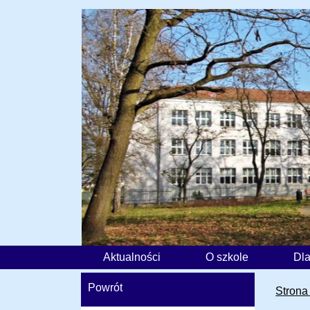
Aktualności
O szkole
Dla
Powrót
Strona