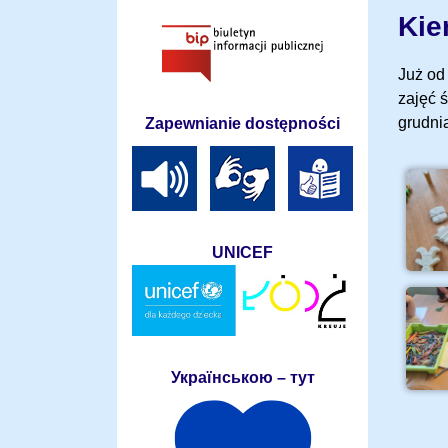
Kie
Już od
zajęć 
grudni
Zapewnianie dostępności
UNICEF
Українською – тут