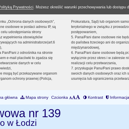
Polityką Prywatności
. Możesz określić warunki przechowywania lub dostępu d
 linku „Ochrona danych osobowych”,
Prokuratura, Sąd) lub organom sam
ne osobowe w postaci adresu IP, są
terytorialnego w związku z prowadz
 celu udostępniania strony
postępowaniem,
raz wypełnienia obowiązków
5. Pana/Pani dane osobowe nie bę
ywających na administratorze(art.6
do państwa trzeciego ani do organiza
),
międzynarodowej,
sta Pan/Pani z odnośnika na stronie
6. Pana/Pani dane osobowe będą pr
em e-mail placówki to zgadza się
wyłącznie przez okres i w zakresie 
zetwarzanie danych w celu
realizacji celu przetwarzania,
owiedzi,
7. przysługuje Panu/Pani prawo dost
we mogą być przekazywane organom
swoich danych osobowych oraz ich s
ganom ochrony prawnej (Policja,
usunięcia lub ograniczenia przetwar
na główna
Mapa strony
Czcionka
Kontrast
Informacja
wowa nr 139
go w Łodzi