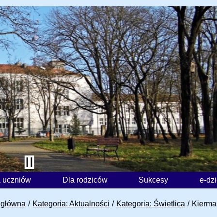
 uczniów
Dla rodziców
Sukcesy
e-dz
 główna
Kategoria: Aktualności
Kategoria: Świetlica
Kierma