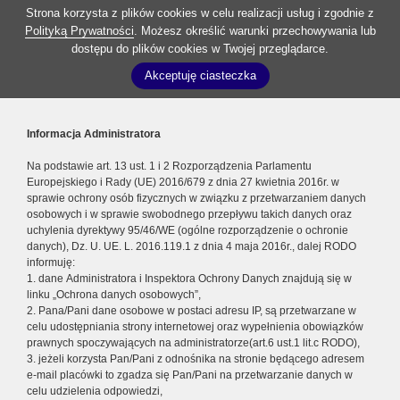
Strona korzysta z plików cookies w celu realizacji usług i zgodnie z
Polityką Prywatności
. Możesz określić warunki przechowywania lub
dostępu do plików cookies w Twojej przeglądarce.
Akceptuję ciasteczka
Informacja Administratora
Na podstawie art. 13 ust. 1 i 2 Rozporządzenia Parlamentu
Europejskiego i Rady (UE) 2016/679 z dnia 27 kwietnia 2016r. w
sprawie ochrony osób fizycznych w związku z przetwarzaniem danych
osobowych i w sprawie swobodnego przepływu takich danych oraz
uchylenia dyrektywy 95/46/WE (ogólne rozporządzenie o ochronie
danych), Dz. U. UE. L. 2016.119.1 z dnia 4 maja 2016r., dalej RODO
informuję:
1. dane Administratora i Inspektora Ochrony Danych znajdują się w
linku „Ochrona danych osobowych”,
2. Pana/Pani dane osobowe w postaci adresu IP, są przetwarzane w
celu udostępniania strony internetowej oraz wypełnienia obowiązków
prawnych spoczywających na administratorze(art.6 ust.1 lit.c RODO),
3. jeżeli korzysta Pan/Pani z odnośnika na stronie będącego adresem
e-mail placówki to zgadza się Pan/Pani na przetwarzanie danych w
celu udzielenia odpowiedzi,