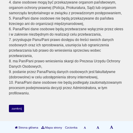
4. dane osobowe mogą być przekazywane organom państwowym,
organom ochrony prawnej (Policja, Prokuratura, Sąd) lub organom
samorządu terytorialnego w związku z prowadzonym postępowaniem,
5. Pana/Pani dane osobowe nie będą przekazywane do państwa
trzeciego ani do organizacji międzynarodowej,
6. Pana/Pani dane osobowe będą przetwarzane wyłącznie przez okres
i w zakresie niezbędnym do realizacji celu przetwarzania,
7. przysługuje Panu/Pani prawo dostępu do treści swoich danych
osobowych oraz ich sprostowania, usunięcia lub ograniczenia
przetwarzania lub prawo do wniesienia sprzeciwu wobec
przetwarzania,
8. ma Pan/Pani prawo wniesienia skargi do Prezesa Urzędu Ochrony
Danych Osobowych,
9. podanie przez Pana/Panią danych osobowych jest fakultatywne
(dobrowolne) w celu udostępnienia strony internetowej,
10. Pana/Pani dane osobowe nie będą podlegały zautomatyzowanym
procesom podejmowania decyzji przez Administratora, w tym
profilowaniu.
zamknij
Strona główna
Mapa strony
Czcionka