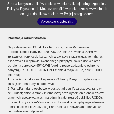
Strona korzysta z plików cookies w celu realizacji usług i zgodnie z
Polityką Prywatności
. Możesz określić warunki przechowywania lub
dostępu do plików cookies w Twojej przeglądarce.
Akceptuję ciasteczka
Informacja Administratora
Na podstawie art. 13 ust. 1 i 2 Rozporządzenia Parlamentu
Europejskiego i Rady (UE) 2016/679 z dnia 27 kwietnia 2016r. w
sprawie ochrony osób fizycznych w związku z przetwarzaniem danych
osobowych i w sprawie swobodnego przepływu takich danych oraz
uchylenia dyrektywy 95/46/WE (ogólne rozporządzenie o ochronie
danych), Dz. U. UE. L. 2016.119.1 z dnia 4 maja 2016r., dalej RODO
informuję:
1. dane Administratora i Inspektora Ochrony Danych znajdują się w
linku „Ochrona danych osobowych”,
2. Pana/Pani dane osobowe w postaci adresu IP, są przetwarzane w
celu udostępniania strony internetowej oraz wypełnienia obowiązków
prawnych spoczywających na administratorze(art.6 ust.1 lit.c RODO),
3. jeżeli korzysta Pan/Pani z odnośnika na stronie będącego adresem
e-mail placówki to zgadza się Pan/Pani na przetwarzanie danych w
celu udzielenia odpowiedzi,