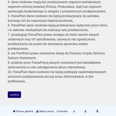
4. dane osobowe mogą być przekazywane organom państwowym,
organom ochrony prawnej (Policja, Prokuratura, Sąd) lub organom
samorządu terytorialnego w związku z prowadzonym postępowaniem,
5. Pana/Pani dane osobowe nie będą przekazywane do państwa
trzeciego ani do organizacji międzynarodowej,
6. Pana/Pani dane osobowe będą przetwarzane wyłącznie przez okres
i w zakresie niezbędnym do realizacji celu przetwarzania,
7. przysługuje Panu/Pani prawo dostępu do treści swoich danych
osobowych oraz ich sprostowania, usunięcia lub ograniczenia
przetwarzania lub prawo do wniesienia sprzeciwu wobec
przetwarzania,
8. ma Pan/Pani prawo wniesienia skargi do Prezesa Urzędu Ochrony
Danych Osobowych,
9. podanie przez Pana/Panią danych osobowych jest fakultatywne
(dobrowolne) w celu udostępnienia strony internetowej,
10. Pana/Pani dane osobowe nie będą podlegały zautomatyzowanym
procesom podejmowania decyzji przez Administratora, w tym
profilowaniu.
zamknij
Strona główna
Mapa strony
Czcionka