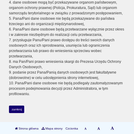
4. dane osobowe mogą być przekazywane organom państwowym,
organom ochrony prawnej (Policja, Prokuratura, Sąd) lub organom
samorządu terytorialnego w związku z prowadzonym postępowaniem,
5. Pana/Pani dane osobowe nie będą przekazywane do państwa
trzeciego ani do organizacji międzynarodowej,
6. Pana/Pani dane osobowe będą przetwarzane wyłącznie przez okres
i w zakresie niezbędnym do realizacji celu przetwarzania,
7. przysługuje Panu/Pani prawo dostępu do treści swoich danych
osobowych oraz ich sprostowania, usunięcia lub ograniczenia
przetwarzania lub prawo do wniesienia sprzeciwu wobec
przetwarzania,
8. ma Pan/Pani prawo wniesienia skargi do Prezesa Urzędu Ochrony
Danych Osobowych,
9. podanie przez Pana/Panią danych osobowych jest fakultatywne
(dobrowolne) w celu udostępnienia strony internetowej,
10. Pana/Pani dane osobowe nie będą podlegały zautomatyzowanym
procesom podejmowania decyzji przez Administratora, w tym
profilowaniu.
zamknij
Strona główna
Mapa strony
Czcionka