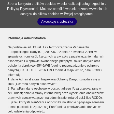
Strona korzysta z plików cookies w celu realizacji usług i zgodnie z
Polityką Prywatności
. Możesz określić warunki przechowywania lub
dostępu do plików cookies w Twojej przeglądarce.
Akceptuję ciasteczka
Informacja Administratora
Na podstawie art. 13 ust. 1 i 2 Rozporządzenia Parlamentu
Europejskiego i Rady (UE) 2016/679 z dnia 27 kwietnia 2016r. w
sprawie ochrony osób fizycznych w związku z przetwarzaniem danych
osobowych i w sprawie swobodnego przepływu takich danych oraz
uchylenia dyrektywy 95/46/WE (ogólne rozporządzenie o ochronie
danych), Dz. U. UE. L. 2016.119.1 z dnia 4 maja 2016r., dalej RODO
informuję:
1. dane Administratora i Inspektora Ochrony Danych znajdują się w
linku „Ochrona danych osobowych”,
2. Pana/Pani dane osobowe w postaci adresu IP, są przetwarzane w
celu udostępniania strony internetowej oraz wypełnienia obowiązków
prawnych spoczywających na administratorze(art.6 ust.1 lit.c RODO),
3. jeżeli korzysta Pan/Pani z odnośnika na stronie będącego adresem
e-mail placówki to zgadza się Pan/Pani na przetwarzanie danych w
celu udzielenia odpowiedzi,