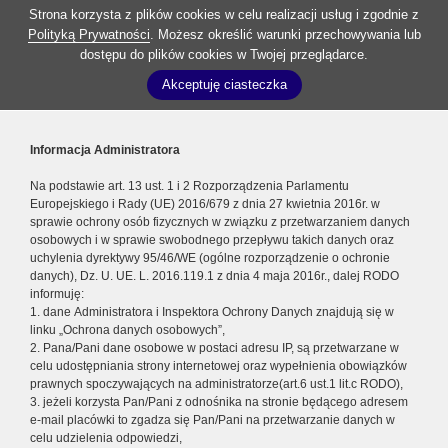
Strona korzysta z plików cookies w celu realizacji usług i zgodnie z
Polityką Prywatności
. Możesz określić warunki przechowywania lub
dostępu do plików cookies w Twojej przeglądarce.
Akceptuję ciasteczka
Informacja Administratora
Na podstawie art. 13 ust. 1 i 2 Rozporządzenia Parlamentu
Europejskiego i Rady (UE) 2016/679 z dnia 27 kwietnia 2016r. w
sprawie ochrony osób fizycznych w związku z przetwarzaniem danych
osobowych i w sprawie swobodnego przepływu takich danych oraz
uchylenia dyrektywy 95/46/WE (ogólne rozporządzenie o ochronie
danych), Dz. U. UE. L. 2016.119.1 z dnia 4 maja 2016r., dalej RODO
informuję:
1. dane Administratora i Inspektora Ochrony Danych znajdują się w
linku „Ochrona danych osobowych”,
2. Pana/Pani dane osobowe w postaci adresu IP, są przetwarzane w
celu udostępniania strony internetowej oraz wypełnienia obowiązków
prawnych spoczywających na administratorze(art.6 ust.1 lit.c RODO),
3. jeżeli korzysta Pan/Pani z odnośnika na stronie będącego adresem
e-mail placówki to zgadza się Pan/Pani na przetwarzanie danych w
celu udzielenia odpowiedzi,