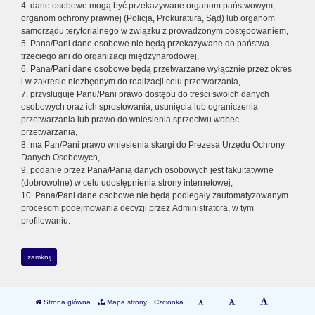
4. dane osobowe mogą być przekazywane organom państwowym,
organom ochrony prawnej (Policja, Prokuratura, Sąd) lub organom
samorządu terytorialnego w związku z prowadzonym postępowaniem,
5. Pana/Pani dane osobowe nie będą przekazywane do państwa
trzeciego ani do organizacji międzynarodowej,
6. Pana/Pani dane osobowe będą przetwarzane wyłącznie przez okres
i w zakresie niezbędnym do realizacji celu przetwarzania,
7. przysługuje Panu/Pani prawo dostępu do treści swoich danych
osobowych oraz ich sprostowania, usunięcia lub ograniczenia
przetwarzania lub prawo do wniesienia sprzeciwu wobec
przetwarzania,
8. ma Pan/Pani prawo wniesienia skargi do Prezesa Urzędu Ochrony
Danych Osobowych,
9. podanie przez Pana/Panią danych osobowych jest fakultatywne
(dobrowolne) w celu udostępnienia strony internetowej,
10. Pana/Pani dane osobowe nie będą podlegały zautomatyzowanym
procesom podejmowania decyzji przez Administratora, w tym
profilowaniu.
zamknij
Strona główna
Mapa strony
Czcionka