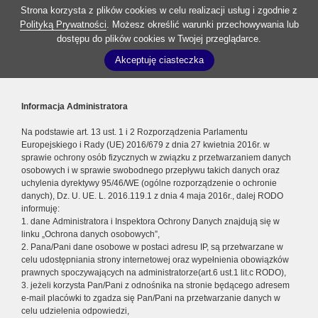
Strona korzysta z plików cookies w celu realizacji usług i zgodnie z
Polityką Prywatności
. Możesz określić warunki przechowywania lub
dostępu do plików cookies w Twojej przeglądarce.
Akceptuję ciasteczka
Informacja Administratora
Na podstawie art. 13 ust. 1 i 2 Rozporządzenia Parlamentu
Europejskiego i Rady (UE) 2016/679 z dnia 27 kwietnia 2016r. w
sprawie ochrony osób fizycznych w związku z przetwarzaniem danych
osobowych i w sprawie swobodnego przepływu takich danych oraz
uchylenia dyrektywy 95/46/WE (ogólne rozporządzenie o ochronie
danych), Dz. U. UE. L. 2016.119.1 z dnia 4 maja 2016r., dalej RODO
informuję:
1. dane Administratora i Inspektora Ochrony Danych znajdują się w
linku „Ochrona danych osobowych”,
2. Pana/Pani dane osobowe w postaci adresu IP, są przetwarzane w
celu udostępniania strony internetowej oraz wypełnienia obowiązków
prawnych spoczywających na administratorze(art.6 ust.1 lit.c RODO),
3. jeżeli korzysta Pan/Pani z odnośnika na stronie będącego adresem
e-mail placówki to zgadza się Pan/Pani na przetwarzanie danych w
celu udzielenia odpowiedzi,