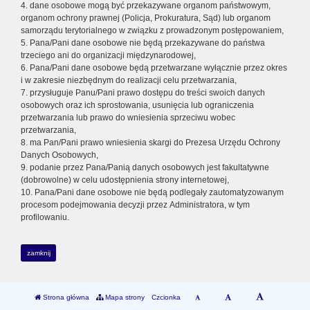
4. dane osobowe mogą być przekazywane organom państwowym,
organom ochrony prawnej (Policja, Prokuratura, Sąd) lub organom
samorządu terytorialnego w związku z prowadzonym postępowaniem,
5. Pana/Pani dane osobowe nie będą przekazywane do państwa
trzeciego ani do organizacji międzynarodowej,
6. Pana/Pani dane osobowe będą przetwarzane wyłącznie przez okres
i w zakresie niezbędnym do realizacji celu przetwarzania,
7. przysługuje Panu/Pani prawo dostępu do treści swoich danych
osobowych oraz ich sprostowania, usunięcia lub ograniczenia
przetwarzania lub prawo do wniesienia sprzeciwu wobec
przetwarzania,
8. ma Pan/Pani prawo wniesienia skargi do Prezesa Urzędu Ochrony
Danych Osobowych,
9. podanie przez Pana/Panią danych osobowych jest fakultatywne
(dobrowolne) w celu udostępnienia strony internetowej,
10. Pana/Pani dane osobowe nie będą podlegały zautomatyzowanym
procesom podejmowania decyzji przez Administratora, w tym
profilowaniu.
zamknij
Strona główna
Mapa strony
Czcionka