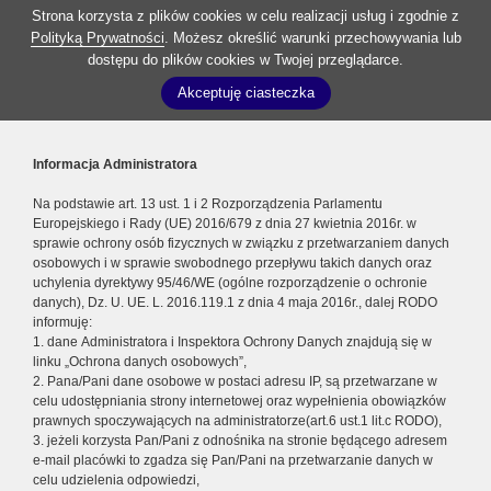
Strona korzysta z plików cookies w celu realizacji usług i zgodnie z
Polityką Prywatności
. Możesz określić warunki przechowywania lub
dostępu do plików cookies w Twojej przeglądarce.
Akceptuję ciasteczka
Informacja Administratora
Na podstawie art. 13 ust. 1 i 2 Rozporządzenia Parlamentu
Europejskiego i Rady (UE) 2016/679 z dnia 27 kwietnia 2016r. w
sprawie ochrony osób fizycznych w związku z przetwarzaniem danych
osobowych i w sprawie swobodnego przepływu takich danych oraz
uchylenia dyrektywy 95/46/WE (ogólne rozporządzenie o ochronie
danych), Dz. U. UE. L. 2016.119.1 z dnia 4 maja 2016r., dalej RODO
informuję:
1. dane Administratora i Inspektora Ochrony Danych znajdują się w
linku „Ochrona danych osobowych”,
2. Pana/Pani dane osobowe w postaci adresu IP, są przetwarzane w
celu udostępniania strony internetowej oraz wypełnienia obowiązków
prawnych spoczywających na administratorze(art.6 ust.1 lit.c RODO),
3. jeżeli korzysta Pan/Pani z odnośnika na stronie będącego adresem
e-mail placówki to zgadza się Pan/Pani na przetwarzanie danych w
celu udzielenia odpowiedzi,