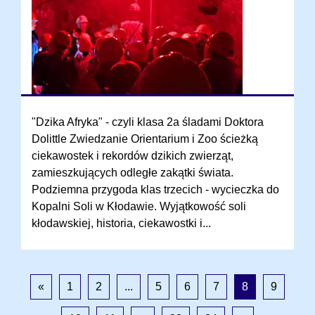
"Dzika Afryka" - czyli klasa 2a śladami Doktora
Dolittle Zwiedzanie Orientarium i Zoo ścieżką
ciekawostek i rekordów dzikich zwierząt,
zamieszkujących odległe zakątki świata.
Podziemna przygoda klas trzecich - wycieczka do
Kopalni Soli w Kłodawie. Wyjątkowość soli
kłodawskiej, historia, ciekawostki i...
«
1
2
...
5
6
7
8
9