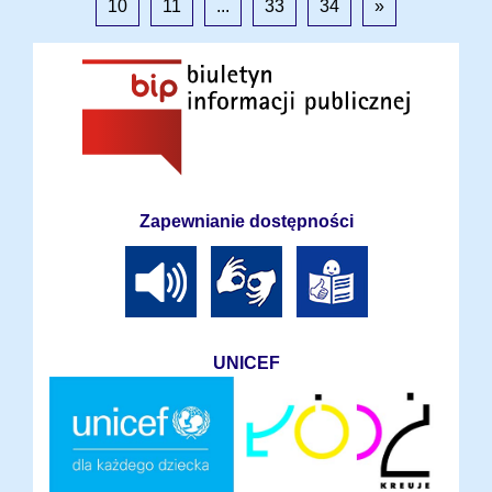
10
11
...
33
34
»
Zapewnianie dostępności
UNICEF