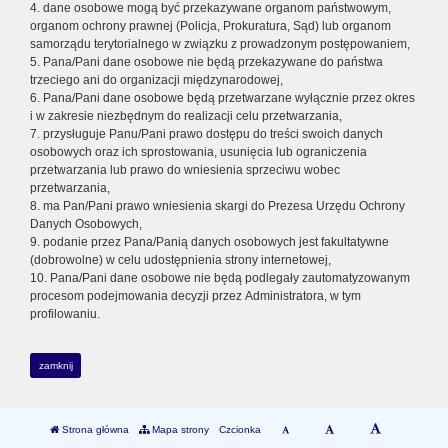
4. dane osobowe mogą być przekazywane organom państwowym,
organom ochrony prawnej (Policja, Prokuratura, Sąd) lub organom
samorządu terytorialnego w związku z prowadzonym postępowaniem,
5. Pana/Pani dane osobowe nie będą przekazywane do państwa
trzeciego ani do organizacji międzynarodowej,
6. Pana/Pani dane osobowe będą przetwarzane wyłącznie przez okres
i w zakresie niezbędnym do realizacji celu przetwarzania,
7. przysługuje Panu/Pani prawo dostępu do treści swoich danych
osobowych oraz ich sprostowania, usunięcia lub ograniczenia
przetwarzania lub prawo do wniesienia sprzeciwu wobec
przetwarzania,
8. ma Pan/Pani prawo wniesienia skargi do Prezesa Urzędu Ochrony
Danych Osobowych,
9. podanie przez Pana/Panią danych osobowych jest fakultatywne
(dobrowolne) w celu udostępnienia strony internetowej,
10. Pana/Pani dane osobowe nie będą podlegały zautomatyzowanym
procesom podejmowania decyzji przez Administratora, w tym
profilowaniu.
zamknij
Strona główna
Mapa strony
Czcionka