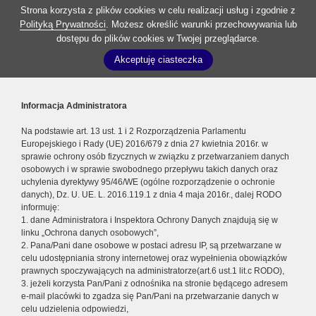
Strona korzysta z plików cookies w celu realizacji usług i zgodnie z
Polityką Prywatności
. Możesz określić warunki przechowywania lub
dostępu do plików cookies w Twojej przeglądarce.
Akceptuję ciasteczka
Informacja Administratora
Na podstawie art. 13 ust. 1 i 2 Rozporządzenia Parlamentu
Europejskiego i Rady (UE) 2016/679 z dnia 27 kwietnia 2016r. w
sprawie ochrony osób fizycznych w związku z przetwarzaniem danych
osobowych i w sprawie swobodnego przepływu takich danych oraz
uchylenia dyrektywy 95/46/WE (ogólne rozporządzenie o ochronie
danych), Dz. U. UE. L. 2016.119.1 z dnia 4 maja 2016r., dalej RODO
informuję:
1. dane Administratora i Inspektora Ochrony Danych znajdują się w
linku „Ochrona danych osobowych”,
2. Pana/Pani dane osobowe w postaci adresu IP, są przetwarzane w
celu udostępniania strony internetowej oraz wypełnienia obowiązków
prawnych spoczywających na administratorze(art.6 ust.1 lit.c RODO),
3. jeżeli korzysta Pan/Pani z odnośnika na stronie będącego adresem
e-mail placówki to zgadza się Pan/Pani na przetwarzanie danych w
celu udzielenia odpowiedzi,